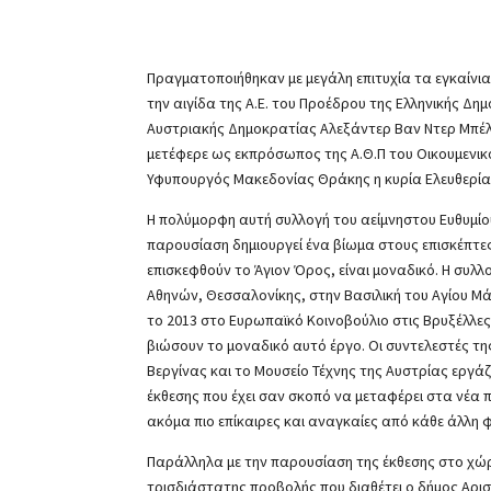
Πραγματοποιήθηκαν με μεγάλη επιτυχία τα εγκαίνια
την αιγίδα της Α.Ε. του Προέδρου της Ελληνικής Δ
Αυστριακής Δημοκρατίας Αλεξάντερ Βαν Ντερ Μπέλε
μετέφερε ως εκπρόσωπος της Α.Θ.Π του Οικουμενικ
Υφυπουργός Μακεδονίας Θράκης η κυρία Ελευθερία 
Η πολύμορφη αυτή συλλογή του αείμνηστου Ευθυμίου
παρουσίαση δημιουργεί ένα βίωμα στους επισκέπτες 
επισκεφθούν το Άγιον Όρος, είναι μοναδικό. Η συλλ
Αθηνών, Θεσσαλονίκης, στην Βασιλική του Αγίου Μ
το 2013 στο Ευρωπαϊκό Κοινοβούλιο στις Βρυξέλλες.
βιώσουν το μοναδικό αυτό έργο. Οι συντελεστές τη
Βεργίνας και το Μουσείο Τέχνης της Αυστρίας εργά
έκθεσης που έχει σαν σκοπό να μεταφέρει στα νέα π
ακόμα πιο επίκαιρες και αναγκαίες από κάθε άλλη 
Παράλληλα με την παρουσίαση της έκθεσης στο χώρ
τρισδιάστατης προβολής που διαθέτει ο δήμος Αρισ