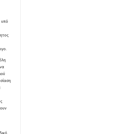
ύ υπό
λητος
ργο.
όλη
 να
μού
υσίαση
α
ης
νουν
δικό