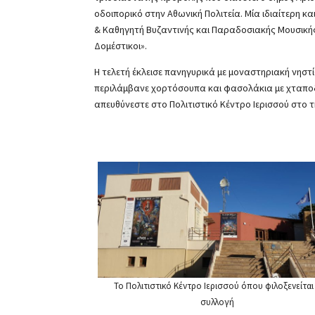
οδοιπορικό στην Αθωνική Πολιτεία. Μία ιδιαίτερη 
& Καθηγητή Βυζαντινής και Παραδοσιακής Μουσικής
Δομέστικοι».
Η τελετή έκλεισε πανηγυρικά με μοναστηριακή νηστί
περιλάμβανε χορτόσουπα και φασολάκια με χταποδάκ
απευθύνεστε στο Πολιτιστικό Κέντρο Ιερισσού στο
Το Πολιτιστικό Κέντρο Ιερισσού όπου φιλοξενείται
συλλογή