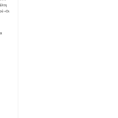
ψάλτη
ού «Οι
να