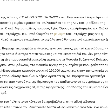
 της έκθεσης «ΤΟ ΑΓΙΟΝ ΟΡΟΣ ΓΙΑ ΟΛΟΥΣ» στο Πολιτιστικό Κέντρο Ιερισσο
ημοκρατίας κυρίου Προκοπίου Παυλοπούλου και της Α.Ε. του Προέδρου της
ν. Ο σεβ. Μητροπολίτης Ιερισσού, Αγίου Όρους και Αρδαμερίου κ.κ. Θεόκ
ού Πατριάρχου κ.κ. Βαρθολομαίου το
μήνυμα
του Πατριάρχη μας ενώ η
Χατζηγεωργίου εγκαινίασε το μεγάλο αυτό θρησκευτικό και πολιτιστικό έ
 Βαρλάμη περιλαμβάνει πίνακες, εγκαταστάσεις, γλυπτά και εκδόσεις. Η 
το οποίο ιδιαίτερα για τις γυναίκες και τα μικρά παιδιά που δεν μπορούν
ογή είχε παρουσιασθεί με μεγάλη επιτυχία στα Μουσεία Βυζαντινού Πολιτισ
άρκου στο Ηράκλειο, στο Μουσείο Τέχνης της Αυστρίας με κορυφαία παρο
 Μέχρι σήμερα περισσότεροι από 250.000 επισκέπτες είχαν την ευκαιρία ν
ς παρουσίασης που είναι ο δήμος Αριστοτέλη, το Πειραματικό εργαστήρι
ζονται από κοινού για την δημιουργία του παιδαγωγικού προγράμματος τ
αιδιά τις διαχρονικές αξίες της Αγιορείτικης Παράδοσης που σήμερα δείχ
φορά.
ο του Πολιτιστικού Κέντρου θα προβάλλεται στην ειδική αίθουσα
τοτέλη η ταινία του Δημήτρη Καλαϊτζή «φως μοναχοίς άγγελοι», ένα μονα