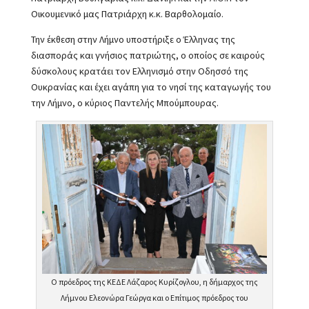
Οικουμενικό μας Πατριάρχη κ.κ. Βαρθολομαίο.
Την έκθεση στην Λήμνο υποστήριξε ο Έλληνας της
διασποράς και γνήσιος πατριώτης, ο οποίος σε καιρούς
δύσκολους κρατάει τον Ελληνισμό στην Οδησσό της
Ουκρανίας και έχει αγάπη για το νησί της καταγωγής του
την Λήμνο, ο κύριος Παντελής Μπούμπουρας.
Ο πρόεδρος της ΚΕΔΕ Λάζαρος Κυρίζογλου, η δήμαρχος της
Λήμνου Ελεονώρα Γεώργα και ο Επίτιμος πρόεδρος του