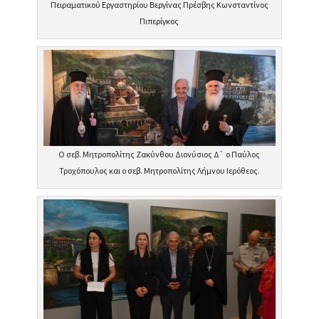
Πειραματικού Εργαστηρίου Βεργίνας Πρέσβης Κωνσταντίνος
Πιπερίγκος
Ο σεβ. Μητροπολίτης Ζακύνθου Διονύσιος Δ` ο Παύλος
Τροχόπουλος και ο σεβ. Μητροπολίτης Λήμνου Ιερόθεος.