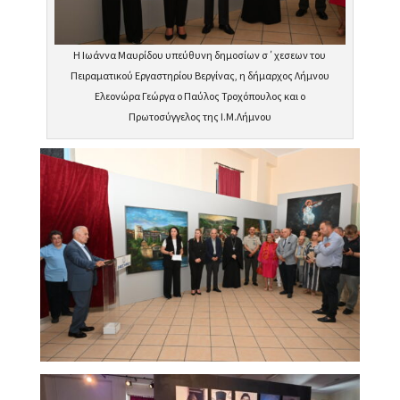
Η Ιωάννα Μαυρίδου υπεύθυνη δημοσίων σ΄χεσεων του
Πειραματικού Εργαστηρίου Βεργίνας, η δήμαρχος Λήμνου
Ελεονώρα Γεώργα ο Παύλος Τροχόπουλος και ο
Πρωτοσύγγελος της Ι.Μ.Λήμνου