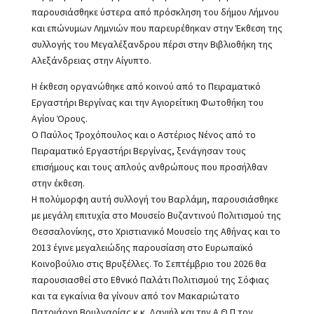
παρουσιάσθηκε ύστερα από πρόσκληση του δήμου Λήμνου
και επώνυμων Λημνιών που παρευρέθηκαν στην Έκθεση της
συλλογής του Μεγαλέξανδρου πέρσι στην Βιβλιοθήκη της
Αλεξάνδρειας στην Αίγυπτο.
Η έκθεση οργανώθηκε από κοινού από το Πειραματικό
Εργαστήρι Βεργίνας και την Αγιορείτικη Φωτοθήκη του
Αγίου Όρους.
Ο Παύλος Τροχόπουλος και ο Αστέριος Νένος από το
Πειραματικό Εργαστήρι Βεργίνας, ξενάγησαν τους
επισήμους και τους απλούς ανθρώπους που προσήλθαν
στην έκθεση.
Η πολύμορφη αυτή συλλογή του Βαρλάμη, παρουσιάσθηκε
με μεγάλη επιτυχία στο Μουσείο Βυζαντινού Πολιτισμού της
Θεσσαλονίκης, στο Χριστιανικό Μουσείο της Αθήνας και το
2013 έγινε μεγαλειώδης παρουσίαση στο Ευρωπαϊκό
Κοινοβούλιο στις Βρυξέλλες. Το Σεπτέμβριο του 2026 θα
παρουσιασθεί στο Εθνικό Παλάτι Πολιτισμού της Σόφιας
και τα εγκαίνια θα γίνουν από τον Μακαριώτατο
Πατριάρχη Βουλγαρίας κ.κ. Δανιήλ και την Α.Θ.Π τον